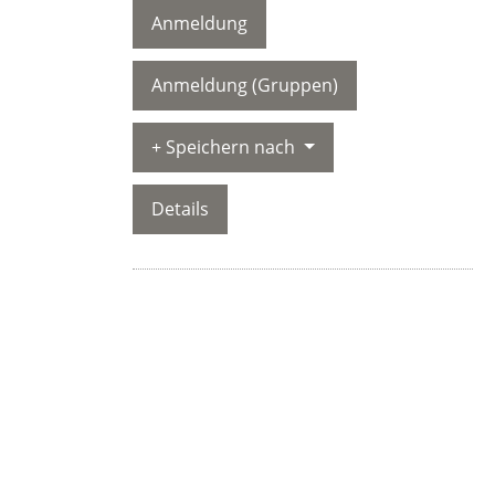
Anmeldung
Anmeldung (Gruppen)
Speichern nach
Details
Mit IHHT TRAINING zu neuer Vitalität und
Leistungsfähigkeit
Die Transformieren Sie Ihr Wohlbefinden mit der Intervall-
Hypoxie-Hyperoxie-Therapie® (IHHT)!