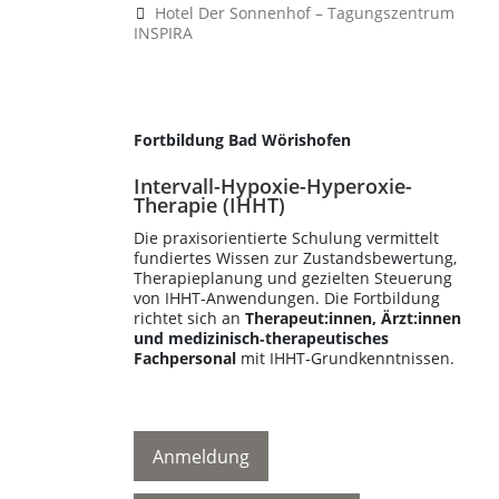
Hotel Der Sonnenhof – Tagungszentrum
INSPIRA
244 € - Preis inkl. MwSt. - inklusive
Verpflegung & Schulungsunterlagen
Fortbildung Bad Wörishofen
Intervall-Hypoxie-Hyperoxie-
Therapie (IHHT)
Die praxisorientierte Schulung vermittelt
fundiertes Wissen zur Zustandsbewertung,
Therapieplanung und gezielten Steuerung
von IHHT‑Anwendungen. Die Fortbildung
richtet sich an
Therapeut:innen, Ärzt:innen
und medizinisch‑therapeutisches
Fachpersonal
mit IHHT‑Grundkenntnissen.
Anmeldung