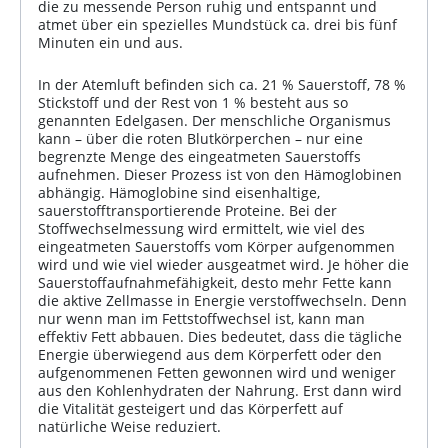
die zu messende Person ruhig und entspannt und
atmet über ein spezielles Mundstück ca. drei bis fünf
Minuten ein und aus.
In der Atemluft befinden sich ca. 21 % Sauerstoff, 78 %
Stickstoff und der Rest von 1 % besteht aus so
genannten Edelgasen. Der menschliche Organismus
kann – über die roten Blutkörperchen – nur eine
begrenzte Menge des eingeatmeten Sauerstoffs
aufnehmen. Dieser Prozess ist von den Hämoglobinen
abhängig. Hämoglobine sind eisenhaltige,
sauerstofftransportierende Proteine. Bei der
Stoffwechselmessung wird ermittelt, wie viel des
eingeatmeten Sauerstoffs vom Körper aufgenommen
wird und wie viel wieder ausgeatmet wird. Je höher die
Sauerstoffaufnahmefähigkeit, desto mehr Fette kann
die aktive Zellmasse in Energie verstoffwechseln. Denn
nur wenn man im Fettstoffwechsel ist, kann man
effektiv Fett abbauen. Dies bedeutet, dass die tägliche
Energie überwiegend aus dem Körperfett oder den
aufgenommenen Fetten gewonnen wird und weniger
aus den Kohlenhydraten der Nahrung. Erst dann wird
die Vitalität gesteigert und das Körperfett auf
natürliche Weise reduziert.